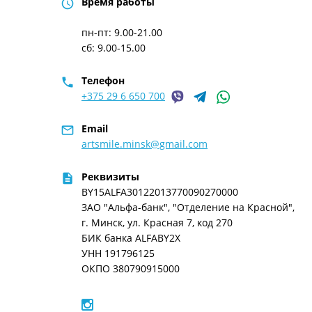
Время работы
access_time
пн-пт: 9.00-21.00
сб: 9.00-15.00
Телефон
phone
+375 29 6 650 700
Email
mail_outline
artsmile.minsk@gmail.com
Реквизиты
description
BY15ALFA30122013770090270000
ЗАО "Альфа-банк", "Отделение на Красной",
г. Минск, ул. Красная 7, код 270
БИК банка ALFABY2X
УНН 191796125
ОКПО 380790915000