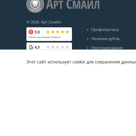
© 2026. Арт Смайл
Профилактика
5,0
Лечение зубов
Рейтинг организации в Яндексе
4,5
Протезирование
Рейтинг организации в Google
Эстетическая
стоматология
Этот сайт использует cookie для сохранения данны
4,3
Рейтинг организации на 103.by
Имплантация
4,2
Отбеливание
Рейтинг организации на Relax.by
Ортодонтия
4,56
Хирургия
Рейтинг организации на Otzyvy.by
Рентген