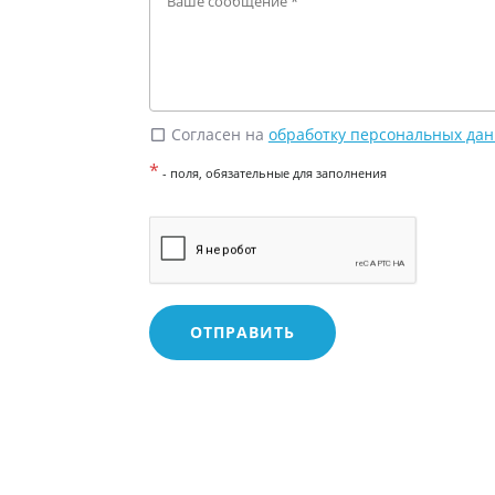
Согласен на
обработку персональных да
check_box_outline_blank
*
- поля, обязательные для заполнения