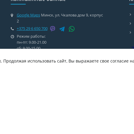
Google Maps
Минск, ул. Чкалова дом 9, корпус
2
+375 29 6 650 700
Режим работы:
пн-пт: 9.00-21.00
сб: 9.00-15.00
artsmile.minsk@gmail.com
х. Продолжая использовать сайт, Вы выражаете свое согласие н
Инструкция о формах и порядке дачи и отзыва
П
согласия на внесение и обработку персональных
П
данных
к
Положение об обработке и защите персональных
данных
Разработка и продвижение сайтов 