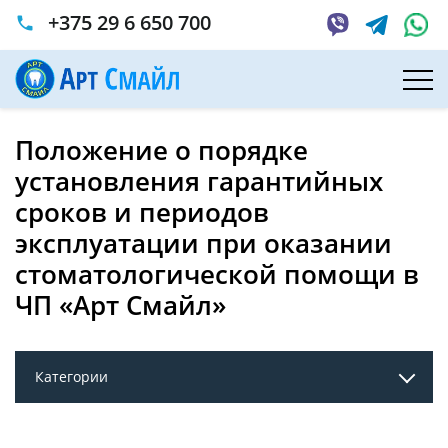
+375 29 6 650 700
phone
Главная
Пациентам
Положение о порядке установления гарантийных сроков и
периодов эксплуатации при оказании стоматологической
помощи в ЧП «Арт Смайл»
Положение о порядке
установления гарантийных
сроков и периодов
эксплуатации при оказании
стоматологической помощи в
ЧП «Арт Смайл»
Категории