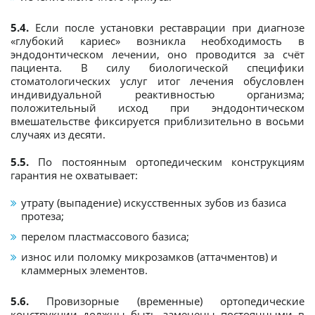
5.4.
Если после установки реставрации при диагнозе
«глубокий кариес» возникла необходимость в
эндодонтическом лечении, оно проводится за счёт
пациента. В силу биологической специфики
стоматологических услуг итог лечения обусловлен
индивидуальной реактивностью организма;
положительный исход при эндодонтическом
вмешательстве фиксируется приблизительно в восьми
случаях из десяти.
5.5.
По постоянным ортопедическим конструкциям
гарантия не охватывает:
утрату (выпадение) искусственных зубов из базиса
протеза;
перелом пластмассового базиса;
износ или поломку микрозамков (аттачментов) и
кламмерных элементов.
5.6.
Провизорные (временные) ортопедические
конструкции должны быть заменены постоянными в