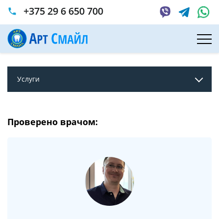
+375 29 6 650 700
phone
Главная
Услуги
Имплантация
Синус-лифтинг
Синус-лифтинг
Услуги
Проверено врачом: