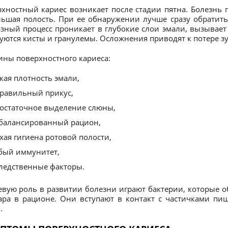
хностный кариес возникает после стадии пятна. Болезнь п
ьшая полость. При ее обнаружении лучше сразу обратитьс
зный процесс проникает в глубокие слои эмали, вызывает
уются кисты и гранулемы. Осложнения приводят к потере зу
ны поверхностного кариеса:
кая плотность эмали,
равильный прикус,
остаточное выделение слюны,
балансированный рацион,
хая гигиена ротовой полости,
бый иммунитет,
ледственные факторы.
вую роль в развитии болезни играют бактерии, которые о
ара в рационе. Они вступают в контакт с частичками пи
.