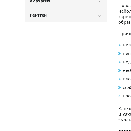
Хирургия
Повер
небол
Рентген
карио
образ
Причи
низ
неп
нед
нес
пло
сла
нас
Ключе
и сах
эмаль