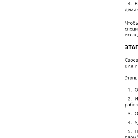
В
демин
Чтобы
специ
иссле
ЭТА
Своев
вид и
Этапы
О
И
рабоч
О
У
П
пломб