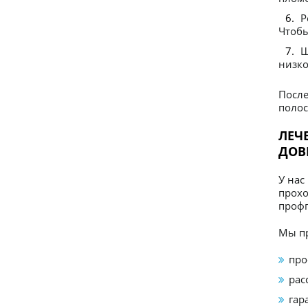
Р
Чтобы
Ш
низк
Посл
полос
ЛЕЧ
ДОВ
У нас
прохо
профг
Мы пр
про
рас
гар