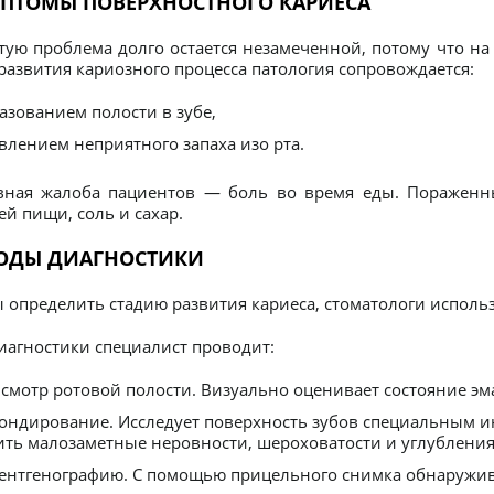
ПТОМЫ ПОВЕРХНОСТНОГО КАРИЕСА
тую проблема долго остается незамеченной, потому что на
развития кариозного процесса патология сопровождается:
азованием полости в зубе,
влением неприятного запаха изо рта.
вная жалоба пациентов — боль во время еды. Пораженн
ей пищи, соль и сахар.
ОДЫ ДИАГНОСТИКИ
 определить стадию развития кариеса, стоматологи исполь
иагностики специалист проводит:
смотр ротовой полости. Визуально оценивает состояние эм
ондирование. Исследует поверхность зубов специальным и
ть малозаметные неровности, шероховатости и углубления
ентгенографию. С помощью прицельного снимка обнаружив