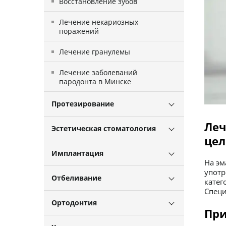
Восстановление зубов
Лечение некариозных
поражений
Лечение гранулемы
Лечение заболеваний
пародонта в Минске
Протезирование
Леч
Эстетическая стоматология
цел
Имплантация
На эм
употр
Отбеливание
катег
Специ
Ортодонтия
При