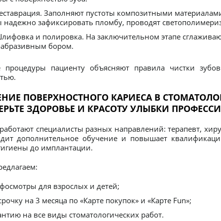
еставрация. Заполняют пустоты композитными материалами
 надежно зафиксировать пломбу, проводят светополимери
лифовка и полировка. На заключительном этапе сглажива
оабразивным бором.
е процедуры пациенту объясняют правила чистки зубо
тью.
ЕНИЕ ПОВЕРХНОСТНОГО КАРИЕСА В СТОМАТОЛО
ЕРЬТЕ ЗДОРОВЬЕ И КРАСОТУ УЛЫБКИ ПРОФЕСС
 работают специалисты разных направлений: терапевт, хиру
дит дополнительное обучение и повышает квалификацию
игиены до имплантации.
едлагаем:
фосмотры для взрослых и детей;
срочку на 3 месяца по «Карте покупок» и «Карте Fun»;
антию на все виды стоматологических работ.