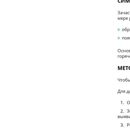
СИМ
Зачас
мере 
обр
поя
Осно
горяч
МЕТ
Чтобы
Для д
О
З
выяви
Р