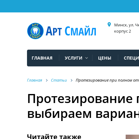
place
Минск, ул. Ч
корпус 2
ГЛАВНАЯ
УСЛУГИ
ЦЕНЫ
СПЕЦ
Главная
Статьи
Протезирование при полном от
Протезирование п
выбираем вариа
Читайте также