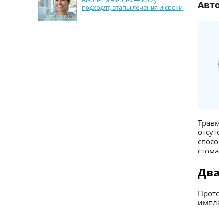
All-on-4 и All-on-6 — кому
Авто
подходят, этапы лечения и сроки
в Минске
Травм
отсут
спос
стома
Два
Прот
импла