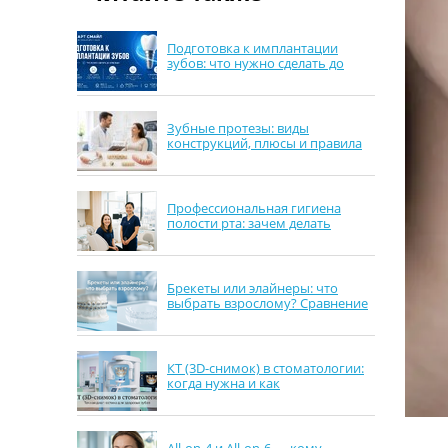
Подготовка к имплантации
зубов: что нужно сделать до
операции
Зубные протезы: виды
конструкций, плюсы и правила
выбора
Профессиональная гигиена
полости рта: зачем делать
каждые 6 месяцев
Брекеты или элайнеры: что
выбрать взрослому? Сравнение
сроков, комфорта и ухода
КТ (3D-снимок) в стоматологии:
когда нужна и как
подготовиться