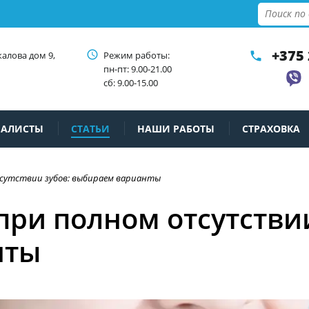
+375 
access_time
калова дом 9,
Режим работы:
phone
пн-пт: 9.00-21.00
сб: 9.00-15.00
ИАЛИСТЫ
СТАТЬИ
НАШИ РАБОТЫ
СТРАХОВКА
сутствии зубов: выбираем варианты
ри полном отсутствии
нты