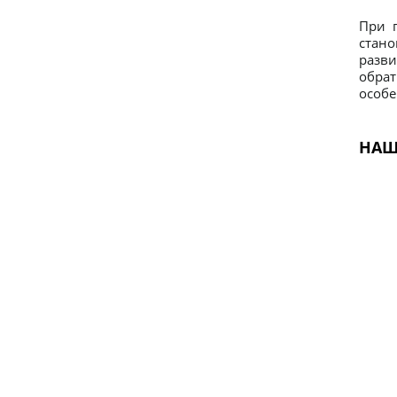
При п
стано
разв
обрат
особе
НАШ