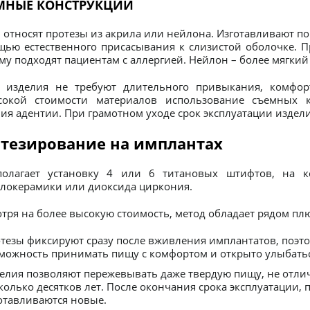
МНЫЕ КОНСТРУКЦИИ
 относят протезы из акрила или нейлона. Изготавливают п
ью естественного присасывания к слизистой оболочке. П
му подходят пациентам с аллергией. Нейлон – более мягкий 
е изделия не требуют длительного привыкания, комфор
сокой стоимости материалов использование съемных к
ия адентии. При грамотном уходе срок эксплуатации издели
тезирование на имплантах
полагает установку 4 или 6 титановых штифтов, на к
локерамики или диоксида циркония.
тря на более высокую стоимость, метод обладает рядом пл
тезы фиксируют сразу после вживления имплантатов, поэто
можность принимать пищу с комфортом и открыто улыбатьс
елия позволяют пережевывать даже твердую пищу, не отлича
колько десятков лет. После окончания срока эксплуатации, 
отавливаются новые.