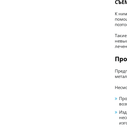
СЪЕ
К ним
помощ
поэто
Таки
невы
лечен
Про
Пред
метал
Несмо
Про
воз
Изд
нес
изг