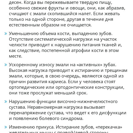
десен. Когда вы пережевываете твердую пищу,
особенно свежие фрукты и овощи, они, как абразив,
счищают с эмали скопившийся налет. Если жевать
только на одной стороне, другая в течение дня
естественным образом не очищается.
Уменьшению объема кости, выпадению зубов.
Отсутствие систематической нагрузки на участок
челюсти приводит к нарушению питания тканей и,
как следствие, постепенной атрофии кости в этом
месте.
Ускоренному износу эмали на «активных» зубах.
Высокая нагрузка приводит к истиранию и трещинам
эмали, которые, в свою очередь, являются одной из
причин развития кариеса. Если у человека стоят
ортопедические или ортодонтические конструкции,
они тоже прослужат меньший срок.
Нарушению функции височно-нижнечелюстного
сустава. Неравномерная нагрузка вызывает
перенапряжение сустава, что ведет к его дисфункции
и появлению болевого синдрома.
Изменению прикуса. Истирание зубов, «перекачка»
жевательных мышц с правой/левой стороны