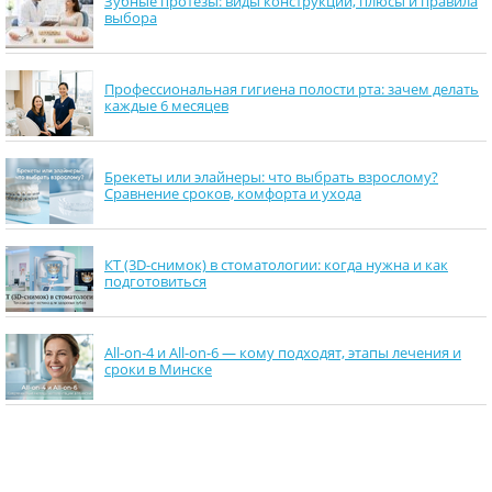
Зубные протезы: виды конструкций, плюсы и правила
выбора
Профессиональная гигиена полости рта: зачем делать
каждые 6 месяцев
Брекеты или элайнеры: что выбрать взрослому?
Сравнение сроков, комфорта и ухода
КТ (3D-снимок) в стоматологии: когда нужна и как
подготовиться
All-on-4 и All-on-6 — кому подходят, этапы лечения и
сроки в Минске