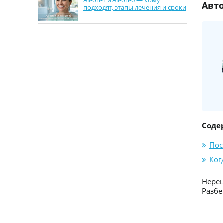
All-on-4 и All-on-6 — кому
Авто
подходят, этапы лечения и сроки
в Минске
Соде
Пос
Ког
Нереш
Разбе