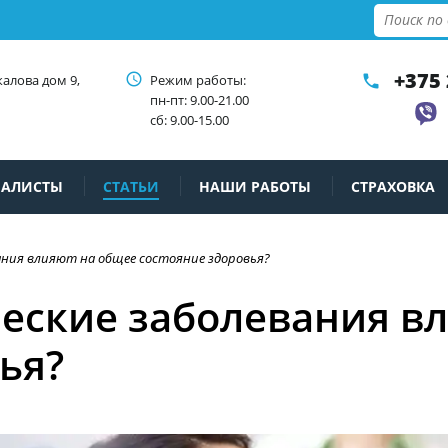
+375 
access_time
калова дом 9,
Режим работы:
phone
пн-пт: 9.00-21.00
сб: 9.00-15.00
ИАЛИСТЫ
СТАТЬИ
НАШИ РАБОТЫ
СТРАХОВКА
ания влияют на общее состояние здоровья?
ческие заболевания в
ья?