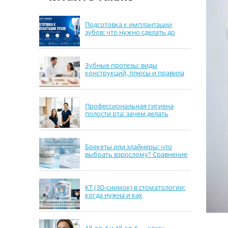
Подготовка к имплантации
зубов: что нужно сделать до
операции
Зубные протезы: виды
конструкций, плюсы и правила
выбора
Профессиональная гигиена
полости рта: зачем делать
каждые 6 месяцев
Брекеты или элайнеры: что
выбрать взрослому? Сравнение
сроков, комфорта и ухода
КТ (3D-снимок) в стоматологии:
когда нужна и как
подготовиться