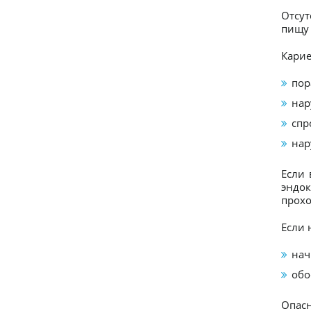
Отсут
пищу 
Карие
пор
нар
спр
нар
Если 
эндок
прохо
Если 
нач
обо
Опасн